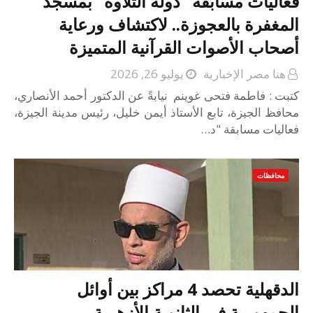
فعاليات مسابقة "دولة التلاوة" بمسجد
المغفرة بالعجوزة.. لاكتشاف ورعاية
أصحاب الأصوات القرآنية المتميزة
هنا مصر الإخبارية
يوليو 26, 2026
كتبت : فاطمة فتحى غوينم نيابةً عن الدكتور أحمد الأنصاري،
محافظ الجيزة، تابع الأستاذ أيمن خليل، رئيس مدينة الجيزة،
فعاليات مسابقة "د…
محافظات
الدقهلية تحصد 4 مراكز بين أوائل
الجمهورية في الثانوية الأزهرية