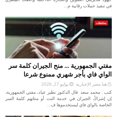
في تنفيذ حملات رقابية م…
محافظات
مفتي الجمهورية ... منح الجيران كلمة سر
الواي فاي بأجر شهري ممنوع شرعا
هنا مصر الإخبارية
يوليو 27, 2026
كتب : محمد سعد قال الدكتور نظير عياد، مفتي الجمهورية،
إن إشراكُ الجيران في خدمة النت أو منحُهم كلمةَ السر
الخاصة بالواي فاي ليستخدموها ف…