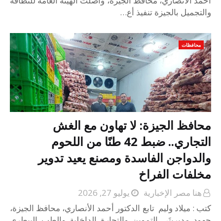
أحمد الأنصاري، محافظ الجيزة، واصلت الهيئة العامة للنظافة
والتجميل بالجيزة تنفيذ أع…
محافظات
محافظ الجيزة: لا تهاون مع الغش
التجاري.. ضبط 42 طنًا من اللحوم
والدواجن الفاسدة ومصنع يعيد تدوير
مخلفات الفراخ
هنا مصر الإخبارية
يوليو 27, 2026
كتب : ميلاد وليم تابع الدكتور أحمد الأنصاري، محافظ الجيزة،
جهود مديريتَي التموين والتجارة الداخلية والطب البيطري