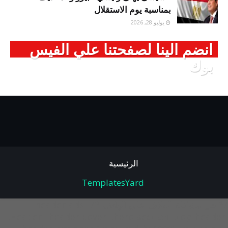
بمناسبة يوم الاستقلال
يوليو 28, 2026
انضم الينا لصفحتنا علي الفيس
بوك
الرئيسية
TemplatesYard
/* حل مشكلة الغلاف على الهاتف */ .header-ads,
.Header, .header-cover, .hero-section, .top-header,