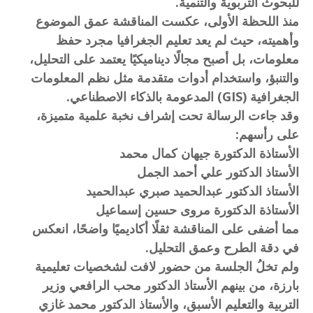
للبحوث التربوية والتنمية.
منذ اللحظة الأولى، عكست المناقشة عمق الموضوع
وأهميته، حيث لم يعد تعليم الجغرافيا مجرد حفظ
معلومات، بل أصبح مجالًا ديناميكيًا يعتمد على التحليل،
والتنبؤ، واستخدام أدوات متقدمة مثل نظم المعلومات
الجغرافية (GIS) المدعومة بالذكاء الاصطناعي.
وقد جاءت الرسالة تحت إشراف نخبة علمية متميزة،
على رأسهم:
الأستاذة الدكتورة جيهان كمال محمد
الأستاذ الدكتور علي أحمد الجمل
الأستاذ الدكتور عبدالحميد صبري عبدالحميد
الأستاذة الدكتورة مروى حسين إسماعيل
مما أضفى على المناقشة ثقلًا أكاديميًا واضحًا، انعكس
في دقة الطرح وعمق التحليل.
ولم تخلُ الجلسة من حضور لافت لشخصيات تعليمية
بارزة، من بينهم الأستاذ الدكتور محب الرافعي وزير
التربية والتعليم الأسبق، والأستاذ الدكتور محمد غازي